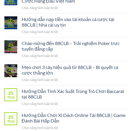
Cược Hàng Đầu Việt Nam
dạng
Th1
Hướng
88CLB
hình
ở
Chức năng bình luận bị tắt
dẫn
từ
thức
Hướng
tải
Chuyên
Dẫn
Hướng dẫn nạp tiền vào tài khoản cá cược tại
và
Gia
02
Rút
cài
88CLB | Nhà cái uy tín
Cá
Th1
Tiền
đặt
Cược
ở
Chức năng bình luận bị tắt
Từ
App
Hướng
88CLB
88CLB
dẫn
Chào mừng đến 88CLB – Trải nghiệm Poker trực
–
Casino
25
nạp
Nhà
tuyến đẳng cấp
|
Th12
tiền
Cung
88CLB
ở
Chức năng bình luận bị tắt
vào
Cấp
CASINO
Chào
tài
Cá
mừng
Mẹo chơi 3 cây hiệu quả từ 88CLB – Bí quyết cá
khoản
Cược
25
đến
cá
cược thắng lớn
Hàng
Th12
88CLB
cược
Đầu
ở
Chức năng bình luận bị tắt
–
tại
Việt
Mẹo
Trải
88CLB
Nam
chơi
Hướng Dẫn Tính Xác Suất Trong Trò Chơi Baccarat
nghiệm
|
25
3
Poker
tại 88CLB
Nhà
Th12
cây
trực
cái
ở
Chức năng bình luận bị tắt
hiệu
tuyến
uy
Hướng
quả
đẳng
tín
Dẫn
Hướng Dẫn Chơi Xì Dách Online Tại 88CLB | Game
từ
cấp
25
Tính
88CLB
Đánh Bài Hấp Dẫn
Th12
Xác
–
ở
Chức năng bình luận bị tắt
Suất
Bí