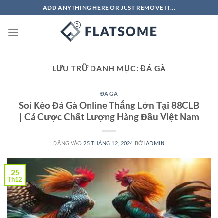
Bỏ
ADD ANYTHING HERE OR JUST REMOVE IT...
qua
nội
dung
LƯU TRỮ DANH MỤC:
ĐÁ GÀ
ĐÁ GÀ
Soi Kèo Đá Gà Online Thắng Lớn Tại 88CLB
| Cá Cược Chất Lượng Hàng Đầu Việt Nam
ĐĂNG VÀO
25 THÁNG 12, 2024
BỞI
ADMIN
25
Th12